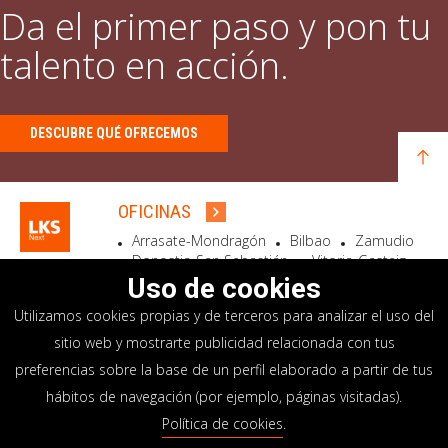
Da el primer paso y pon tu
talento en acción.
DESCUBRE QUÉ OFRECEMOS
OFICINAS
Arrasate-Mondragón
Bilbao
Zamudio
Donostia-San Sebastián
Vitoria-Gasteiz
Madrid
El Astillero
Bidart
Uso de cookies
Utilizamos cookies propias y de terceros para analizar el uso del
SEDE SOCIAL
sitio web y mostrarte publicidad relacionada con tus
Goiru, 7 Arrasate-Mondragón
preferencias sobre la base de un perfil elaborado a partir de tus
CP 20500 GIPUZKOA – SPAIN
hábitos de navegación (por ejemplo, páginas visitadas).
+34 900 84 14 14
Política de cookies
.
info@lksnext.com