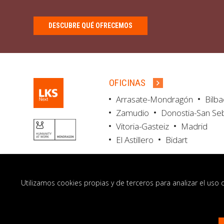
DESCUBRE QUÉ OFRECEMOS
OFICINAS
Arrasate-Mondragón
Bilb
Zamudio
Donostia-San Se
Vitoria-Gasteiz
Madrid
El Astillero
Bidart
Utilizamos cookies propias y de terceros para analizar el uso 
© LKS Next 2026
Aviso legal
Portal de 