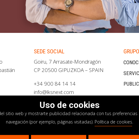
SEDE SOCIAL
GRUPO
ao
Goiru, 7 Arrasate-Mondragón
CONOC
bastián
CP 20500 GIPUZKOA – SPAIN
SERVIC
+34 900 84 14 14
PUBLI
info@lksnext.com
Uso de cookies
del sitio web y mostrarte publicidad relacionada con tus preferencias 
navegación (por ejemplo, páginas visitadas).
Política de cookies
.
privacidad
Política de cookies
Sistema interno i