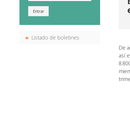
Entrar
Listado de boletines
De a
así 
8.80
miem
trime