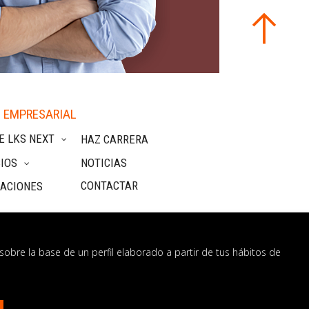
 EMPRESARIAL
E LKS NEXT
HAZ CARRERA
IOS
NOTICIAS
CONTACTAR
CACIONES
sobre la base de un perfil elaborado a partir de tus hábitos de
nformación