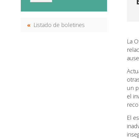
Listado de boletines
La O
rela
ause
Actu
otra
un p
el i
reco
El e
inad
inse