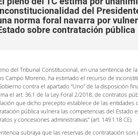
El pleno del TC estima por unanimi
inconstitucionalidad del President
una norma foral navarra por vulne
Estado sobre contratación pública
leno del Tribunal Constitucional, en una sentencia de l
os Campo Moreno, ha estimado el recurso de inconstitu
Gobierno contra el apartado “Uno” de la disposición fin
rma el art. 36.1 de la Ley Foral 2/2018, de contratos pú
lación que dicho precepto establece de las entidades 
ratación pública vulnera las competencias del Estado en
atos y concesiones administrativas” (art. 149.1.18 CE).
entencia subraya que las reservas de contratación son 