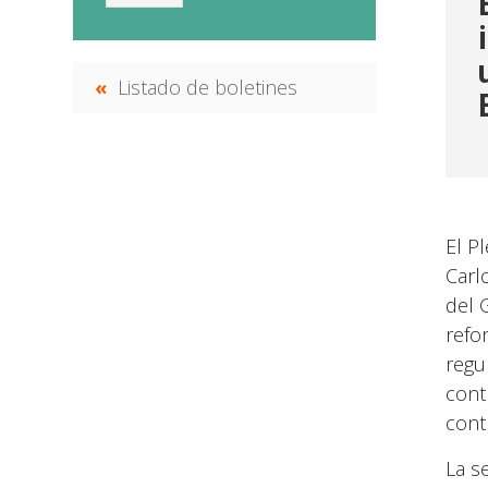
Listado de boletines
El P
Carl
del 
refo
regu
cont
contr
La s