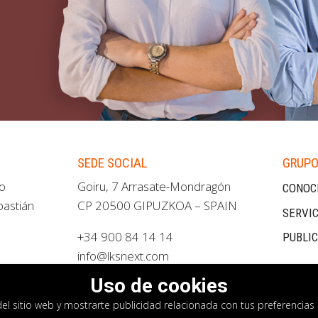
SEDE SOCIAL
GRUPO
ao
Goiru, 7 Arrasate-Mondragón
CONOC
bastián
CP 20500 GIPUZKOA – SPAIN
SERVIC
+34 900 84 14 14
PUBLI
info@lksnext.com
Uso de cookies
del sitio web y mostrarte publicidad relacionada con tus preferencias 