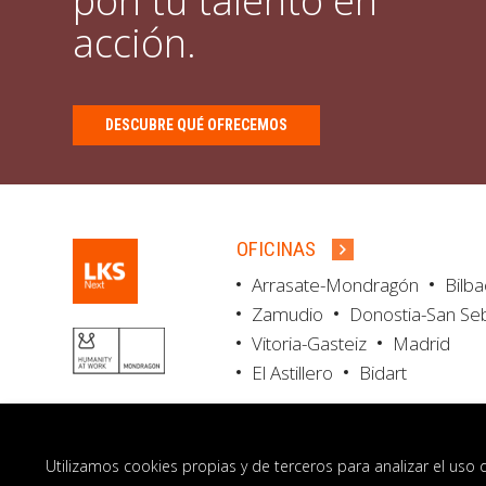
pon tu talento en
acción.
DESCUBRE QUÉ OFRECEMOS
OFICINAS
Arrasate-Mondragón
Bilb
Zamudio
Donostia-San Se
Vitoria-Gasteiz
Madrid
El Astillero
Bidart
Utilizamos cookies propias y de terceros para analizar el uso 