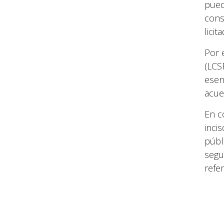
pued
cons
licit
Por 
(LCS
esen
acue
En c
inci
públ
segu
refer