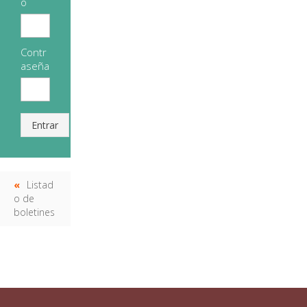
o
Contr
aseña
Entrar
Listad
o de
boletines