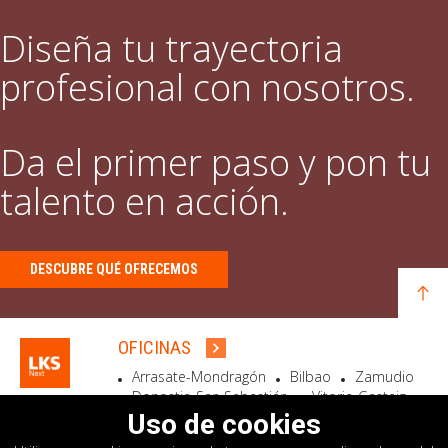
Diseña tu trayectoria
profesional con nosotros.
Da el primer paso y pon tu
talento en acción.
DESCUBRE QUÉ OFRECEMOS
OFICINAS
Arrasate-Mondragón
Bilbao
Zamudio
Donostia-San Sebastián
Vitoria-Gasteiz
Madrid
El Astillero
Bidart
Uso de cookies