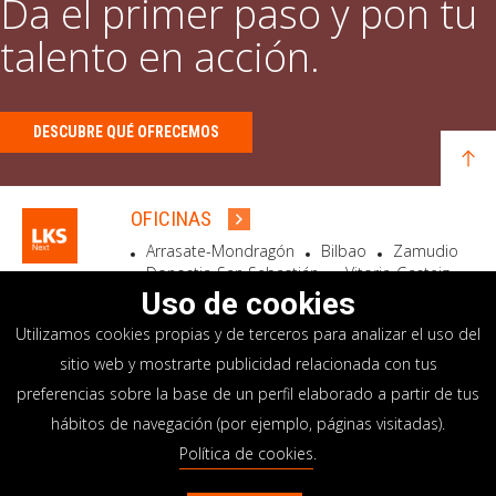
Da el primer paso y pon tu
talento en acción.
DESCUBRE QUÉ OFRECEMOS
OFICINAS
Arrasate-Mondragón
Bilbao
Zamudio
Donostia-San Sebastián
Vitoria-Gasteiz
Madrid
El Astillero
Bidart
Uso de cookies
Utilizamos cookies propias y de terceros para analizar el uso del
SEDE SOCIAL
sitio web y mostrarte publicidad relacionada con tus
Goiru, 7 Arrasate-Mondragón
preferencias sobre la base de un perfil elaborado a partir de tus
CP 20500 GIPUZKOA – SPAIN
hábitos de navegación (por ejemplo, páginas visitadas).
+34 900 84 14 14
Política de cookies
.
info@lksnext.com