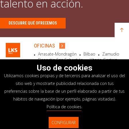
talento en acción.
DESCUBRE QUÉ OFRECEMOS
OFICINAS
Arrasate-Mondragón
Bilbao
Zamudio
Donostia-San Sebastián
Vitoria-Gasteiz
Madrid
El Astillero
Bidart
Uso de cookies
Utilizamos cookies propias y de terceros para analizar el uso del
SEDE SOCIAL
sitio web y mostrarte publicidad relacionada con tus
Goiru, 7 Arrasate-Mondragón
preferencias sobre la base de un perfil elaborado a partir de tus
CP 20500 GIPUZKOA – SPAIN
hábitos de navegación (por ejemplo, páginas visitadas).
+34 900 84 14 14
Política de cookies
.
info@lksnext.com
CONFIGURAR
Aviso legal
Portal de privacidad
© LKS Next 2026