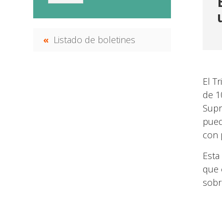
Listado de boletines
El T
de 1
Supr
pued
con 
Esta
que 
sobr