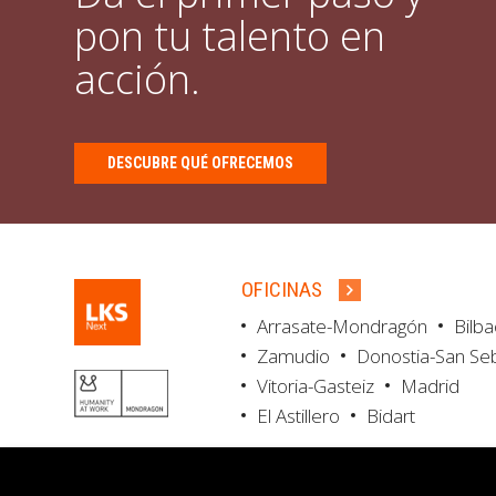
pon tu talento en
acción.
DESCUBRE QUÉ OFRECEMOS
OFICINAS
Arrasate-Mondragón
Bilb
Zamudio
Donostia-San Se
Vitoria-Gasteiz
Madrid
El Astillero
Bidart