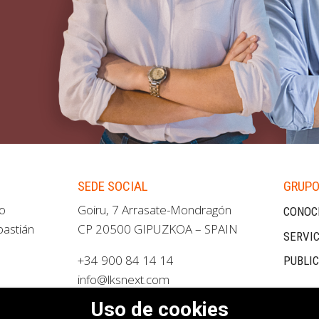
SEDE SOCIAL
GRUPO
ao
Goiru, 7 Arrasate-Mondragón
CONOC
bastián
CP 20500 GIPUZKOA – SPAIN
SERVIC
+34 900 84 14 14
PUBLI
info@lksnext.com
Uso de cookies