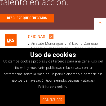
talento en acción.
DESCUBRE QUÉ OFRECEMOS
OFICINAS
Arrasate-Mondragón
Bilbao
Zamudio
Donostia-San Sebastián
Vitoria-Gasteiz
Madrid
El Astillero
Bidart
Uso de cookies
Utilizamos cookies propias y de terceros para analizar el uso del
SEDE SOCIAL
sitio web y mostrarte publicidad relacionada con tus
Goiru, 7 Arrasate-Mondragón
preferencias sobre la base de un perfil elaborado a partir de tus
CP 20500 GIPUZKOA – SPAIN
hábitos de navegación (por ejemplo, páginas visitadas).
+34 900 84 14 14
Política de cookies
.
info@lksnext.com
CONFIGURAR
Aviso legal
Portal de privacidad
© LKS Next 2026