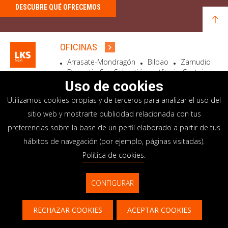
DESCUBRE QUÉ OFRECEMOS
OFICINAS
Arrasate-Mondragón
Bilbao
Zamudio
Donostia-San Sebastián
Vitoria-Gasteiz
Madrid
El Astillero
Bidart
Uso de cookies
Utilizamos cookies propias y de terceros para analizar el uso del
SEDE SOCIAL
sitio web y mostrarte publicidad relacionada con tus
Goiru, 7 Arrasate-Mondragón
preferencias sobre la base de un perfil elaborado a partir de tus
CP 20500 GIPUZKOA – SPAIN
hábitos de navegación (por ejemplo, páginas visitadas).
+34 900 84 14 14
Política de cookies
.
info@lksnext.com
CONFIGURAR
Aviso legal
Portal de privacidad
© LKS Next 2026
Política de cookies
Sistema interno información
RECHAZAR COOKIES
ACEPTAR COOKIES
Contacto
CONTACTAR
CONTÁCTANOS