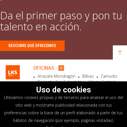
Da el primer paso y pon tu
talento en acción.
DESCUBRE QUÉ OFRECEMOS
OFICINAS
Arrasate-Mondragón
Bilbao
Zamudio
Donostia-San Sebastián
Vitoria-Gasteiz
Madrid
El Astillero
Bidart
Uso de cookies
Utilizamos cookies propias y de terceros para analizar el uso del
SEDE SOCIAL
sitio web y mostrarte publicidad relacionada con tus
Goiru, 7 Arrasate-Mondragón
preferencias sobre la base de un perfil elaborado a partir de tus
CP 20500 GIPUZKOA – SPAIN
hábitos de navegación (por ejemplo, páginas visitadas).
+34 900 84 14 14