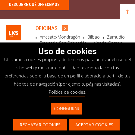
DESCUBRE QUÉ OFRECEMOS
OFICINAS
Arrasate-Mondragón
Bilbao
Zamudio
Donostia-San Sebastián
Vitoria-Gasteiz
Madrid
El Astillero
Bidart
Uso de cookies
Utilizamos cookies propias y de terceros para analizar el uso del
SEDE SOCIAL
sitio web y mostrarte publicidad relacionada con tus
Goiru, 7 Arrasate-Mondragón
preferencias sobre la base de un perfil elaborado a partir de tus
CP 20500 GIPUZKOA – SPAIN
hábitos de navegación (por ejemplo, páginas visitadas).
+34 900 84 14 14
Política de cookies
.
info@lksnext.com
CONFIGURAR
Aviso legal
Portal de privacidad
© LKS Next 2026
Política de cookies
Sistema interno información
RECHAZAR COOKIES
ACEPTAR COOKIES
Contacto
CONTACTAR
CONTÁCTANOS