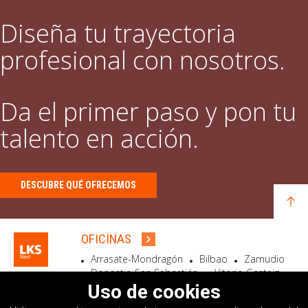
Diseña tu trayectoria
profesional con nosotros.
Da el primer paso y pon tu
talento en acción.
DESCUBRE QUÉ OFRECEMOS
OFICINAS
Arrasate-Mondragón
Bilbao
Zamudio
Donostia-San Sebastián
Vitoria-Gasteiz
Madrid
El Astillero
Bidart
Uso de cookies