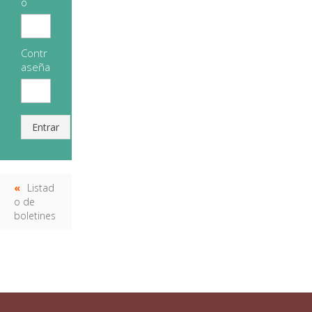
o
Contr
aseña
Entrar
Listad
o de
boletines