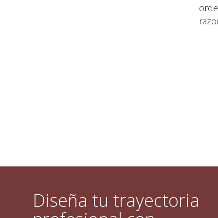
orde
razo
Diseña tu trayectoria