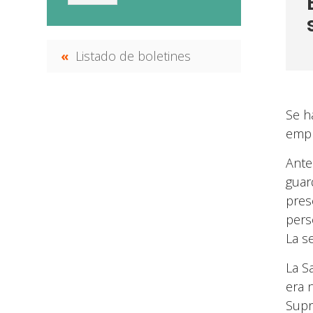
Listado de boletines
Se h
empr
Ante
guar
pres
pers
La s
La S
era 
Supr