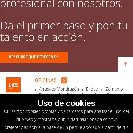
profesional con nosotros.
Da el primer paso y pon tu
talento en acción.
DESCUBRE QUÉ OFRECEMOS
OFICINAS
Arrasate-Mondragón
Bilbao
Zamudio
Donostia-San Sebastián
Vitoria-Gasteiz
Madrid
El Astillero
Bidart
Uso de cookies
Utilizamos cookies propias y de terceros para analizar el uso del
SEDE SOCIAL
sitio web y mostrarte publicidad relacionada con tus
Goiru, 7 Arrasate-Mondragón
preferencias sobre la base de un perfil elaborado a partir de tus
CP 20500 GIPUZKOA – SPAIN