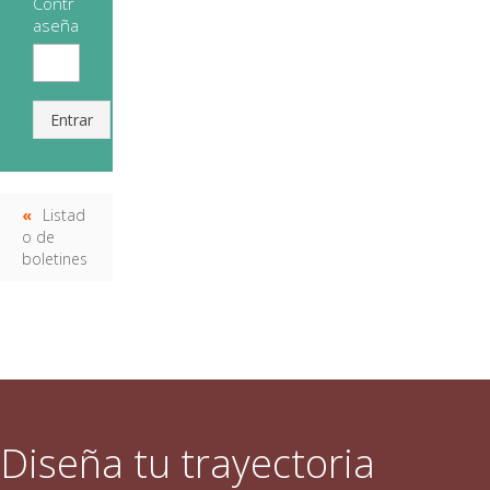
Contr
aseña
Entrar
Listad
o de
boletines
Diseña tu trayectoria