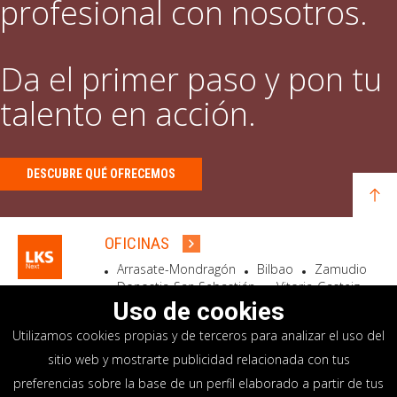
profesional con nosotros.
Da el primer paso y pon tu
talento en acción.
DESCUBRE QUÉ OFRECEMOS
OFICINAS
Arrasate-Mondragón
Bilbao
Zamudio
Donostia-San Sebastián
Vitoria-Gasteiz
Madrid
El Astillero
Bidart
Uso de cookies
Utilizamos cookies propias y de terceros para analizar el uso del
SEDE SOCIAL
sitio web y mostrarte publicidad relacionada con tus
Goiru, 7 Arrasate-Mondragón
preferencias sobre la base de un perfil elaborado a partir de tus
CP 20500 GIPUZKOA – SPAIN