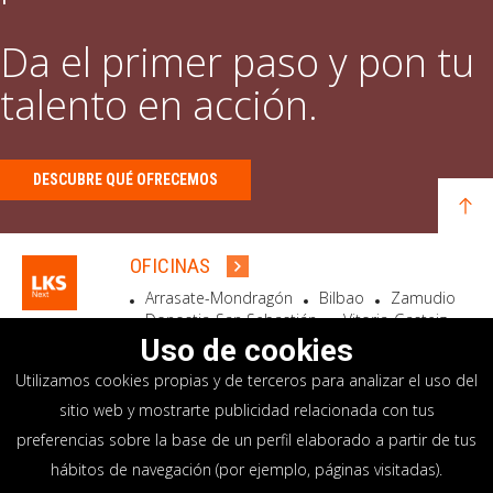
Da el primer paso y pon tu
talento en acción.
DESCUBRE QUÉ OFRECEMOS
OFICINAS
Arrasate-Mondragón
Bilbao
Zamudio
Donostia-San Sebastián
Vitoria-Gasteiz
Madrid
El Astillero
Bidart
Uso de cookies
Utilizamos cookies propias y de terceros para analizar el uso del
SEDE SOCIAL
sitio web y mostrarte publicidad relacionada con tus
Goiru, 7 Arrasate-Mondragón
preferencias sobre la base de un perfil elaborado a partir de tus
CP 20500 GIPUZKOA – SPAIN
hábitos de navegación (por ejemplo, páginas visitadas).
+34 900 84 14 14