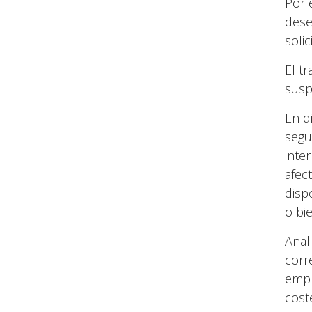
Por 
dese
soli
El t
susp
En d
segu
inte
afec
disp
o bi
Anal
corr
empr
cost