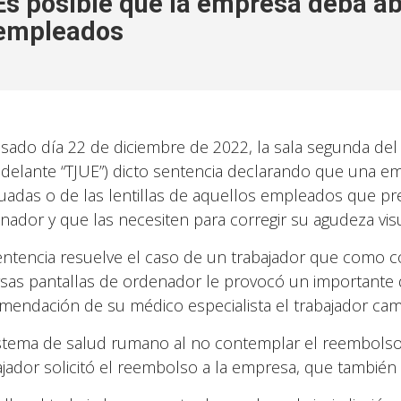
Es posible que la empresa deba ab
empleados
asado día 22 de diciembre de 2022, la sala segunda del 
adelante “TJUE”) dicto sentencia declarando que una em
uadas o de las lentillas de aquellos empleados que pre
nador y que las necesiten para corregir su agudeza visu
entencia resuelve el caso de un trabajador que como c
rsas pantallas de ordenador le provocó un importante d
mendación de su médico especialista el trabajador cam
istema de salud rumano al no contemplar el reembolso 
ajador solicitó el reembolso a la empresa, que también 