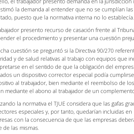
ello, el trabajador presento demanda en la jurisdicció
stimó la demanda al entender que no se cumplían las
citado, puesto que la normativa interna no lo establecía.
rabajador presento recurso de casación frente al Tribu
ender el procedimiento y presentar una cuestión prejudi
icha cuestión se preguntó si la Directiva 90/270 refere
ridad y de salud relativas al trabajo con equipos que in
rpretarse en el sentido de que la obligación del empres
tados un dispositivo corrector especial podía cumplirse
ositivo al trabajador, bien mediante el reembolso de lo
en mediante el abono al trabajador de un complemento s
izando la normativa el TJUE considera que las gafas gr
ectores especiales y, por tanto, quedarían incluidas en 
esas con la consecuencia de que las empresas deberá
e de las mismas.