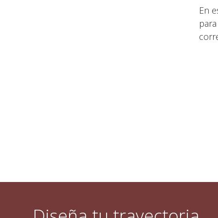
En e
para
corr
Diseña tu trayectoria