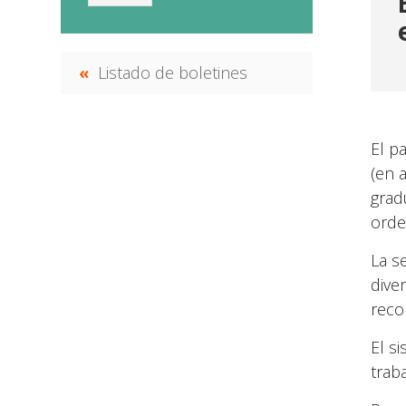
Listado de boletines
El p
(en 
grad
orde
La s
dive
reco
El s
trab