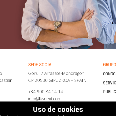
SEDE SOCIAL
GRUPO
ao
Goiru, 7 Arrasate-Mondragón
CONOC
bastián
CP 20500 GIPUZKOA – SPAIN
SERVIC
+34 900 84 14 14
PUBLI
info@lksnext.com
Uso de cookies