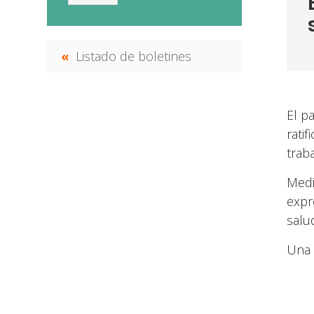
Listado de boletines
El p
rati
trab
Medi
expr
salu
Una 