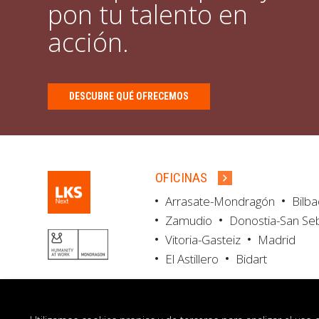
pon tu talento en
acción.
DESCUBRE QUÉ OFRECEMOS
OFICINAS
Arrasate-Mondragón
Bilb
Zamudio
Donostia-San Se
Vitoria-Gasteiz
Madrid
El Astillero
Bidart