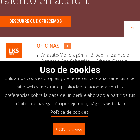
talento en acción.
DESCUBRE QUÉ OFRECEMOS
OFICINAS
Arrasate-Mondragón
Bilbao
Zamudio
Donostia-San Sebastián
Vitoria-Gasteiz
Madrid
El Astillero
Bidart
Uso de cookies
Utilizamos cookies propias y de terceros para analizar el uso del
SEDE SOCIAL
sitio web y mostrarte publicidad relacionada con tus
Goiru, 7 Arrasate-Mondragón
preferencias sobre la base de un perfil elaborado a partir de tus
CP 20500 GIPUZKOA – SPAIN
hábitos de navegación (por ejemplo, páginas visitadas).
+34 900 84 14 14
Política de cookies
.
info@lksnext.com
CONFIGURAR
Aviso legal
Portal de privacidad
© LKS Next 2026