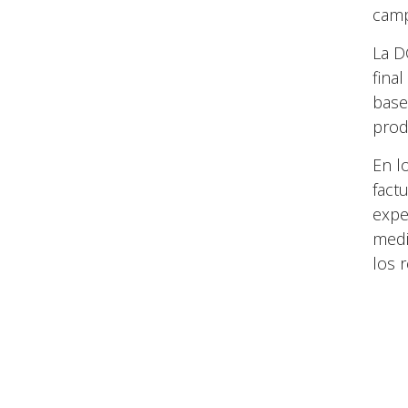
camp
La D
fina
base
prod
En l
fact
expe
medi
los 