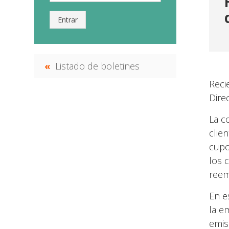
Entrar
Listado de boletines
Reci
Dire
La c
clie
cupo
los 
reem
En e
la em
emis