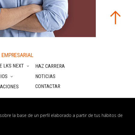
 EMPRESARIAL
E LKS NEXT
HAZ CARRERA
IOS
NOTICIAS
CONTACTAR
CACIONES
sobre la base de un perfil elaborado a partir de tus hábitos de
nformación