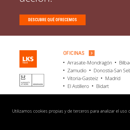
DESCUBRE QUÉ OFRECEMOS
OFICINAS
Arrasate-Mondragón
Bilb
Zamudio
Donostia-San Se
Vitoria-Gasteiz
Madrid
El Astillero
Bidart
Utilizamos cookies propias y de terceros para analizar el uso 
© LKS Next 2026
Aviso legal
Portal de 