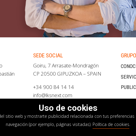
SEDE SOCIAL
GRUPO
ao
Goiru, 7 Arrasate-Mondragón
CONOC
bastián
CP 20500 GIPUZKOA – SPAIN
SERVIC
+34 900 84 14 14
PUBLI
info@lksnext.com
Uso de cookies
del sitio web y mostrarte publicidad relacionada con tus preferencias 
navegación (por ejemplo, páginas visitadas).
Política de cookies
.
privacidad
Política de cookies
Sistema interno i