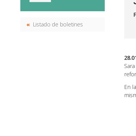
Listado de boletines
28.
Sara
refo
En l
mism