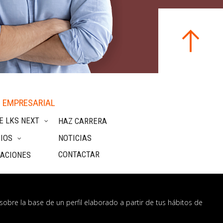
 EMPRESARIAL
E LKS NEXT
HAZ CARRERA
IOS
NOTICIAS
CONTACTAR
CACIONES
sobre la base de un perfil elaborado a partir de tus hábitos de
nformación