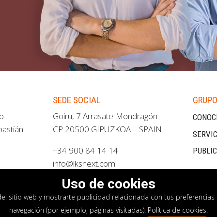
SEDE SOCIAL
GRUPO
ao
Goiru, 7 Arrasate-Mondragón
CONOC
bastián
CP 20500 GIPUZKOA – SPAIN
SERVIC
+34 900 84 14 14
PUBLI
info@lksnext.com
Uso de cookies
del sitio web y mostrarte publicidad relacionada con tus preferencias 
navegación (por ejemplo, páginas visitadas).
Política de cookies
.
privacidad
Política de cookies
Sistema interno i