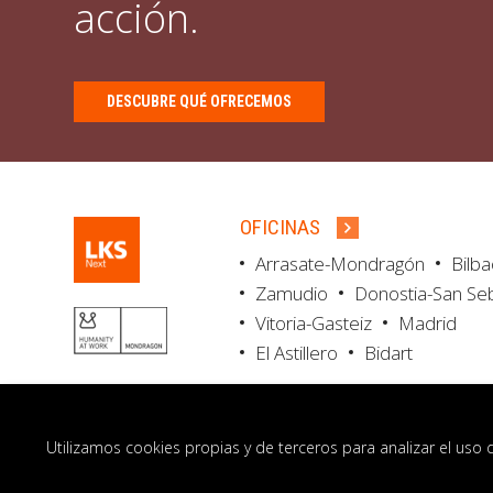
acción.
DESCUBRE QUÉ OFRECEMOS
OFICINAS
Arrasate-Mondragón
Bilb
Zamudio
Donostia-San Se
Vitoria-Gasteiz
Madrid
El Astillero
Bidart
Utilizamos cookies propias y de terceros para analizar el uso 
© LKS Next 2026
Aviso legal
Portal de 