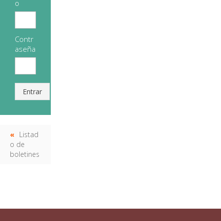
o
Contr
aseña
Entrar
Listad
o de
boletines