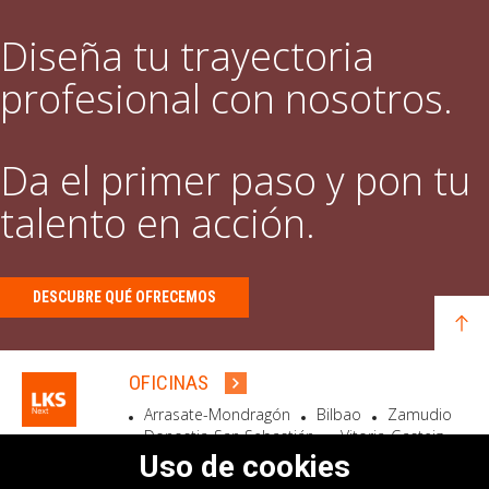
Diseña tu trayectoria
profesional con nosotros.
Da el primer paso y pon tu
talento en acción.
DESCUBRE QUÉ OFRECEMOS
OFICINAS
Arrasate-Mondragón
Bilbao
Zamudio
Donostia-San Sebastián
Vitoria-Gasteiz
Madrid
El Astillero
Bidart
Uso de cookies