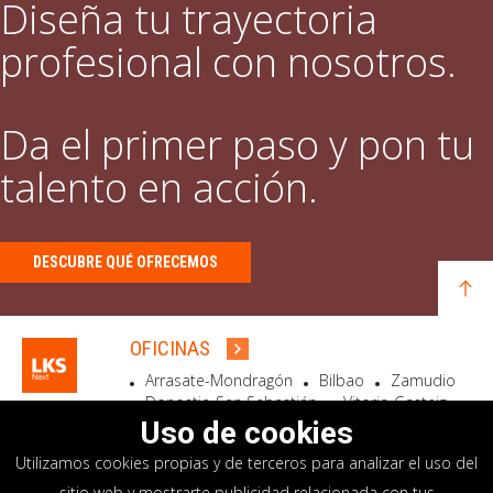
Diseña tu trayectoria
profesional con nosotros.
Da el primer paso y pon tu
talento en acción.
DESCUBRE QUÉ OFRECEMOS
OFICINAS
Arrasate-Mondragón
Bilbao
Zamudio
Donostia-San Sebastián
Vitoria-Gasteiz
Madrid
El Astillero
Bidart
Uso de cookies
Utilizamos cookies propias y de terceros para analizar el uso del
SEDE SOCIAL
sitio web y mostrarte publicidad relacionada con tus