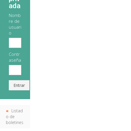
ada
Nomb
re de
usuari
o
Contr
aseña
Entrar
Listad
o de
boletines