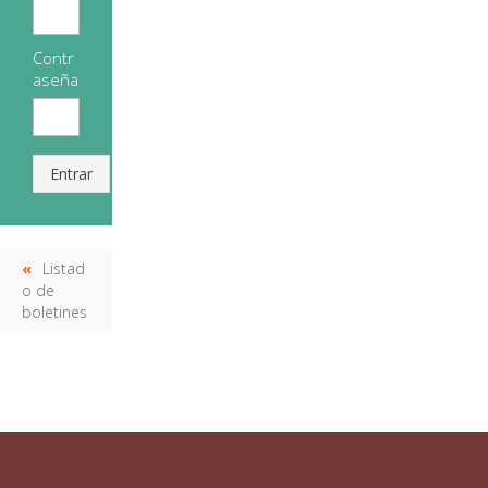
Contr
aseña
Entrar
Listad
o de
boletines