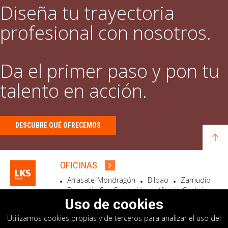
Diseña tu trayectoria
profesional con nosotros.
Da el primer paso y pon tu
talento en acción.
DESCUBRE QUÉ OFRECEMOS
OFICINAS
Arrasate-Mondragón
Bilbao
Zamudio
Donostia-San Sebastián
Vitoria-Gasteiz
Madrid
El Astillero
Bidart
Uso de cookies
Utilizamos cookies propias y de terceros para analizar el uso del
SEDE SOCIAL