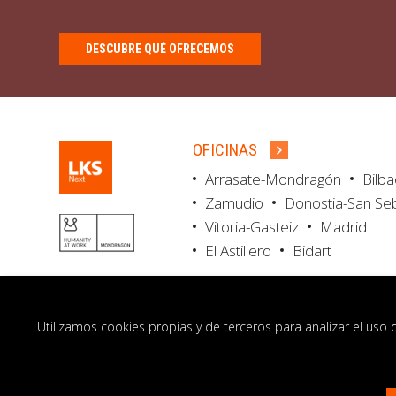
DESCUBRE QUÉ OFRECEMOS
OFICINAS
Arrasate-Mondragón
Bilb
Zamudio
Donostia-San Se
Vitoria-Gasteiz
Madrid
El Astillero
Bidart
Utilizamos cookies propias y de terceros para analizar el uso 
© LKS Next 2026
Aviso legal
Portal de 