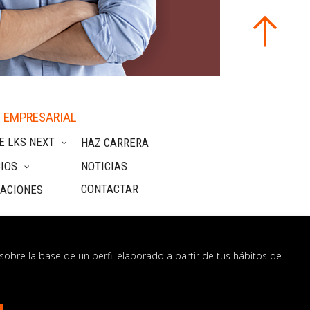
 EMPRESARIAL
E LKS NEXT
HAZ CARRERA
IOS
NOTICIAS
CONTACTAR
CACIONES
sobre la base de un perfil elaborado a partir de tus hábitos de
nformación