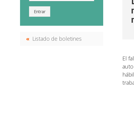
Entrar
Listado de boletines
El f
auto
hábi
traba