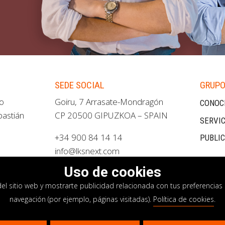
SEDE SOCIAL
GRUPO
ao
Goiru, 7 Arrasate-Mondragón
CONOC
bastián
CP 20500 GIPUZKOA – SPAIN
SERVIC
+34 900 84 14 14
PUBLI
info@lksnext.com
Uso de cookies
del sitio web y mostrarte publicidad relacionada con tus preferencias 
navegación (por ejemplo, páginas visitadas).
Política de cookies
.
privacidad
Política de cookies
Sistema interno i