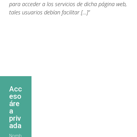
para acceder a los servicios de dicha página web,
tales usuarios debían facilitar […]”
Acc
eso
áre
a
priv
ada
Nomb