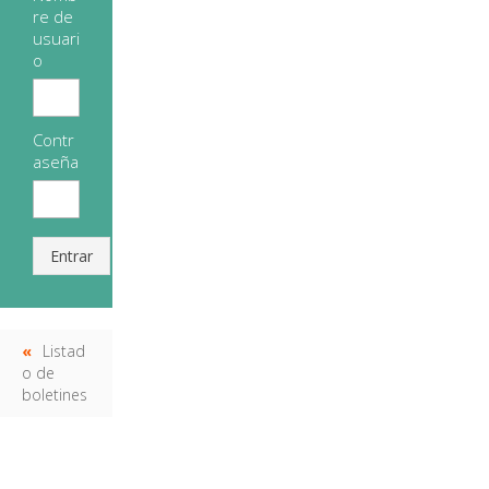
re de
usuari
o
Contr
aseña
Entrar
Listad
o de
boletines