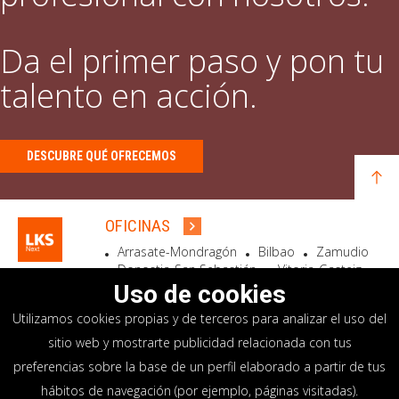
Da el primer paso y pon tu
talento en acción.
DESCUBRE QUÉ OFRECEMOS
OFICINAS
Arrasate-Mondragón
Bilbao
Zamudio
Donostia-San Sebastián
Vitoria-Gasteiz
Madrid
El Astillero
Bidart
Uso de cookies
Utilizamos cookies propias y de terceros para analizar el uso del
SEDE SOCIAL
sitio web y mostrarte publicidad relacionada con tus
Goiru, 7 Arrasate-Mondragón
preferencias sobre la base de un perfil elaborado a partir de tus
CP 20500 GIPUZKOA – SPAIN
hábitos de navegación (por ejemplo, páginas visitadas).