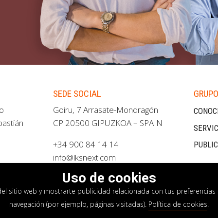
SEDE SOCIAL
GRUPO
ao
Goiru, 7 Arrasate-Mondragón
CONOC
bastián
CP 20500 GIPUZKOA – SPAIN
SERVIC
+34 900 84 14 14
PUBLI
info@lksnext.com
Uso de cookies
del sitio web y mostrarte publicidad relacionada con tus preferencias 
navegación (por ejemplo, páginas visitadas).
Política de cookies
.
privacidad
Política de cookies
Sistema interno i