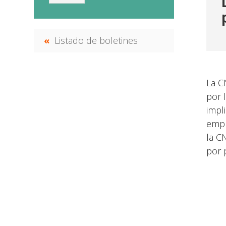
Listado de boletines
La C
por 
impl
empr
la C
por 