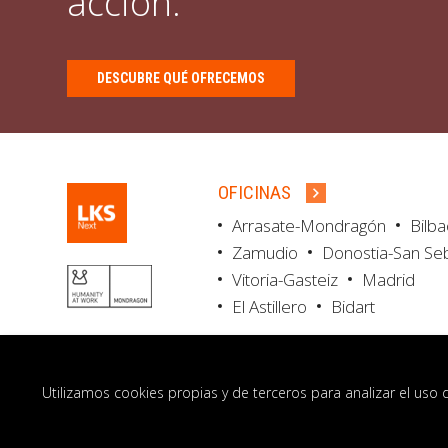
acción.
DESCUBRE QUÉ OFRECEMOS
OFICINAS
Arrasate-Mondragón
Bilb
Zamudio
Donostia-San Se
Vitoria-Gasteiz
Madrid
El Astillero
Bidart
Utilizamos cookies propias y de terceros para analizar el uso 
© LKS Next 2026
Aviso legal
Portal de 