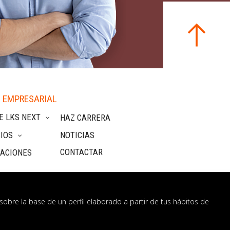
 EMPRESARIAL
E LKS NEXT
HAZ CARRERA
IOS
NOTICIAS
CONTACTAR
CACIONES
sobre la base de un perfil elaborado a partir de tus hábitos de
nformación