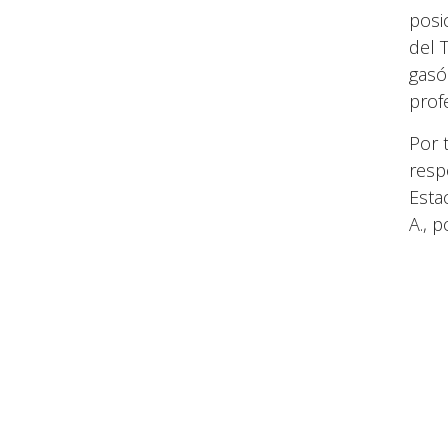
posi
del 
gasó
prof
Por 
resp
Estac
A., p