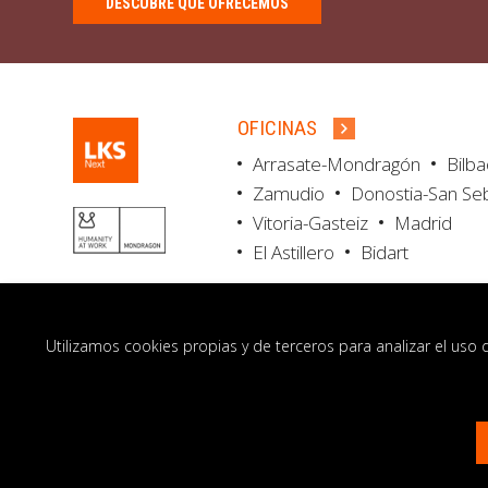
DESCUBRE QUÉ OFRECEMOS
OFICINAS
Arrasate-Mondragón
Bilb
Zamudio
Donostia-San Se
Vitoria-Gasteiz
Madrid
El Astillero
Bidart
Utilizamos cookies propias y de terceros para analizar el uso 
© LKS Next 2026
Aviso legal
Portal de 
Contacto