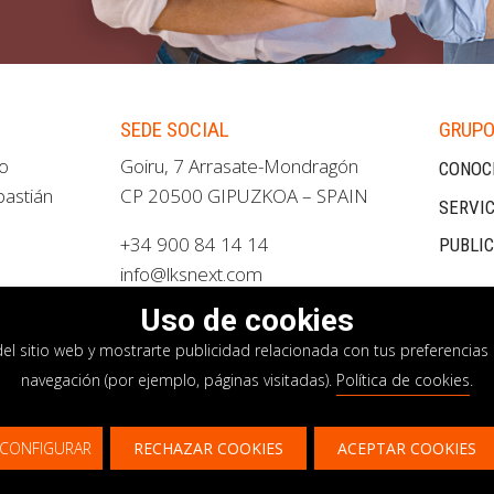
SEDE SOCIAL
GRUPO
ao
Goiru, 7 Arrasate-Mondragón
CONOC
bastián
CP 20500 GIPUZKOA – SPAIN
SERVIC
+34 900 84 14 14
PUBLI
info@lksnext.com
Uso de cookies
del sitio web y mostrarte publicidad relacionada con tus preferencias 
navegación (por ejemplo, páginas visitadas).
Política de cookies
.
privacidad
Política de cookies
Sistema interno i
CONFIGURAR
RECHAZAR COOKIES
ACEPTAR COOKIES
¿Te gustaría saber más sobre nuestros servici