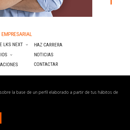
 EMPRESARIAL
E LKS NEXT
HAZ CARRERA
IOS
NOTICIAS
CONTACTAR
CACIONES
sobre la base de un perfil elaborado a partir de tus hábitos de
nformación
os?
CONTÁCTANOS