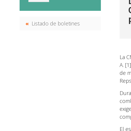
Listado de boletines
La C
A. [1
de m
Reps
Dura
comb
exig
comp
El e