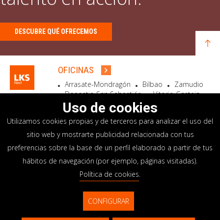
DESCUBRE QUÉ OFRECEMOS
OFICINAS
Arrasate-Mondragón
Bilbao
Zamudio
Donostia-San Sebastián
Vitoria-Gasteiz
Madrid
El Astillero
Bidart
Uso de cookies
Utilizamos cookies propias y de terceros para analizar el uso del
SEDE SOCIAL
sitio web y mostrarte publicidad relacionada con tus
Goiru, 7 Arrasate-Mondragón
preferencias sobre la base de un perfil elaborado a partir de tus
CP 20500 GIPUZKOA – SPAIN
hábitos de navegación (por ejemplo, páginas visitadas).
+34 900 84 14 14
Política de cookies
.
info@lksnext.com
CONFIGURAR
Aviso legal
Portal de privacidad
© LKS Next 2026
Política de cookies
Sistema interno información