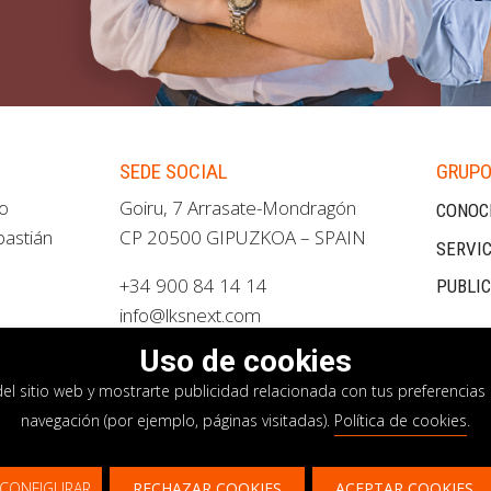
SEDE SOCIAL
GRUPO
ao
Goiru, 7 Arrasate-Mondragón
CONOC
bastián
CP 20500 GIPUZKOA – SPAIN
SERVIC
+34 900 84 14 14
PUBLI
info@lksnext.com
Uso de cookies
del sitio web y mostrarte publicidad relacionada con tus preferencias 
navegación (por ejemplo, páginas visitadas).
Política de cookies
.
privacidad
Política de cookies
Sistema interno i
CONFIGURAR
RECHAZAR COOKIES
ACEPTAR COOKIES