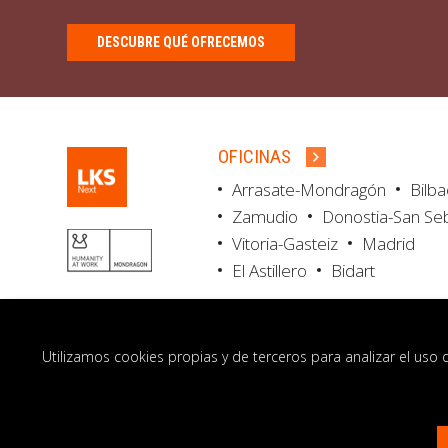
DESCUBRE QUÉ OFRECEMOS
OFICINAS
Arrasate-Mondragón
Bilb
Zamudio
Donostia-San Se
Vitoria-Gasteiz
Madrid
El Astillero
Bidart
Utilizamos cookies propias y de terceros para analizar el uso 
© LKS Next 2026
Aviso legal
Portal de 