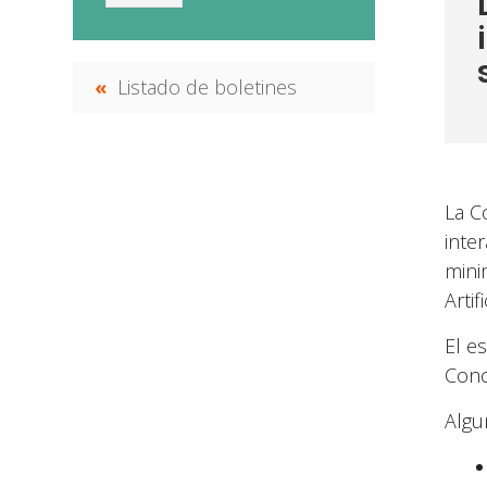
Listado de boletines
La C
inte
mini
Artif
El e
Conc
Algu