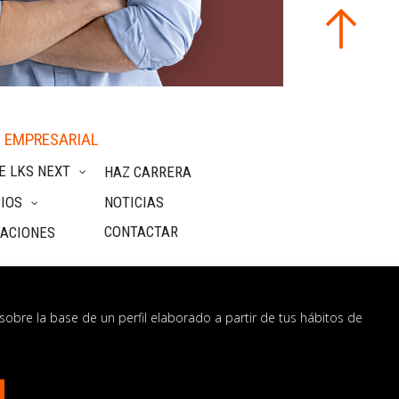
 EMPRESARIAL
E LKS NEXT
HAZ CARRERA
IOS
NOTICIAS
CONTACTAR
CACIONES
sobre la base de un perfil elaborado a partir de tus hábitos de
nformación