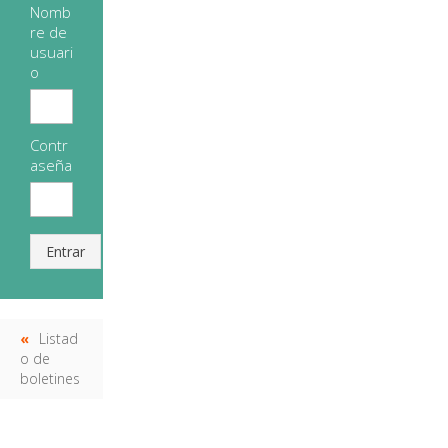
Nomb
re de
usuari
o
Contr
aseña
Entrar
Listad
o de
boletines