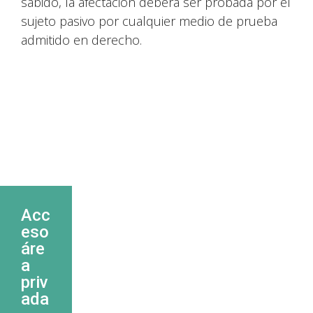
sabido, la afectación deberá ser probada por el
sujeto pasivo por cualquier medio de prueba
admitido en derecho.
Acc
eso
áre
a
priv
ada