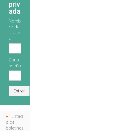
priv
ada
Nomb
re de
usuari
o
Contr
aseña
Entrar
Listad
o de
boletines