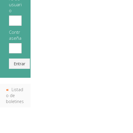
usuari
o
Contr
aseña
Entrar
Listad
o de
boletines