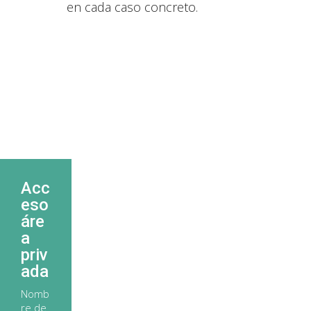
en cada caso concreto.
Acc
eso
áre
a
priv
ada
Nomb
re de