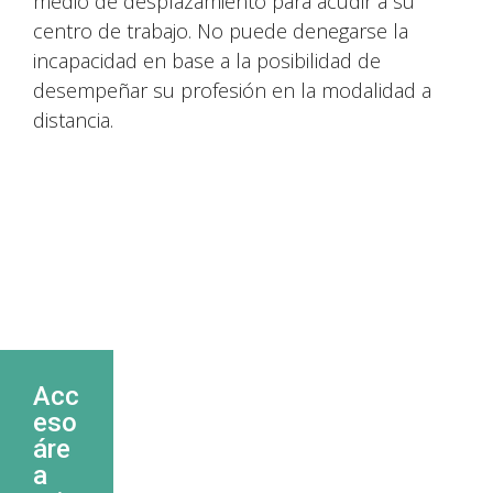
medio de desplazamiento para acudir a su
centro de trabajo. No puede denegarse la
incapacidad en base a la posibilidad de
desempeñar su profesión en la modalidad a
distancia.
Acc
eso
áre
a