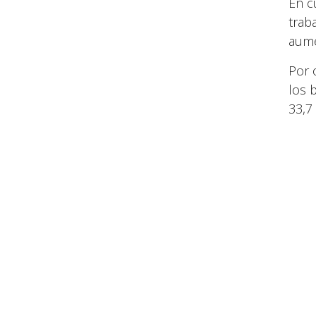
En c
trab
aume
Por 
los 
33,7