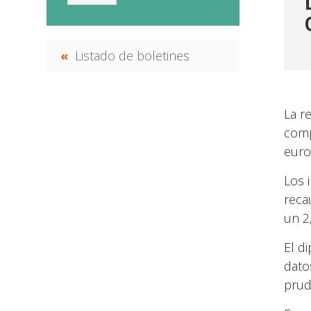
Listado de boletines
La r
comp
euro
Los 
reca
un 2
El d
dato
prud