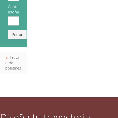
Contr
aseña
Entrar
Listad
o de
boletines
Diseña tu trayectoria