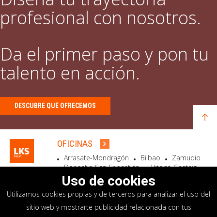
profesional con nosotros.
Da el primer paso y pon tu
talento en acción.
DESCUBRE QUÉ OFRECEMOS
OFICINAS
Arrasate-Mondragón
Bilbao
Zamudio
Donostia-San Sebastián
Vitoria-Gasteiz
Madrid
El Astillero
Bidart
Uso de cookies
Utilizamos cookies propias y de terceros para analizar el uso del
SEDE SOCIAL
sitio web y mostrarte publicidad relacionada con tus
Goiru, 7 Arrasate-Mondragón