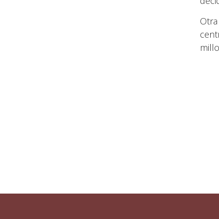
deci
Otra
cent
mill