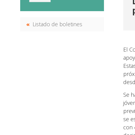
Listado de boletines
El C
apoy
Esta
próx
desd
Se h
jóve
prev
se e
con 