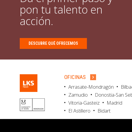
pon tu talento en
acción.
DESCUBRE QUÉ OFRECEMOS
OFICINAS
Arrasate-Mondragón
Bilb
Zamudio
Donostia-San Se
Vitoria-Gasteiz
Madrid
El Astillero
Bidart