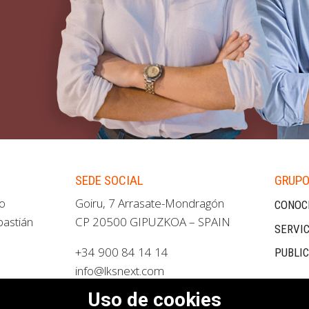
SEDE SOCIAL
GRUPO
ao
Goiru, 7 Arrasate-Mondragón
CONOC
bastián
CP 20500 GIPUZKOA – SPAIN
SERVIC
+34 900 84 14 14
PUBLI
info@lksnext.com
Uso de cookies