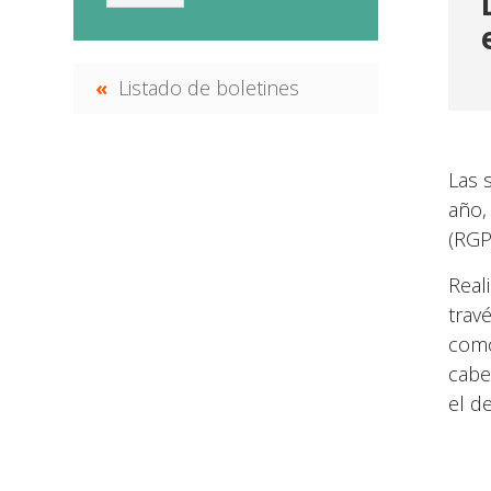
Listado de boletines
Las 
año,
(RGP
Real
trav
como
cabe
el d