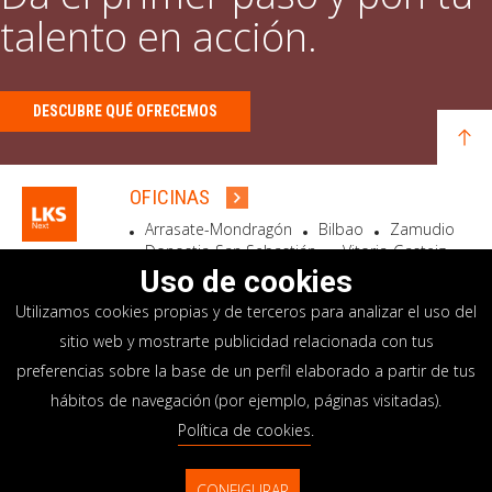
talento en acción.
DESCUBRE QUÉ OFRECEMOS
OFICINAS
Arrasate-Mondragón
Bilbao
Zamudio
Donostia-San Sebastián
Vitoria-Gasteiz
Madrid
El Astillero
Bidart
Uso de cookies
Utilizamos cookies propias y de terceros para analizar el uso del
SEDE SOCIAL
sitio web y mostrarte publicidad relacionada con tus
Goiru, 7 Arrasate-Mondragón
preferencias sobre la base de un perfil elaborado a partir de tus
CP 20500 GIPUZKOA – SPAIN
hábitos de navegación (por ejemplo, páginas visitadas).
+34 900 84 14 14
Política de cookies
.
info@lksnext.com
CONFIGURAR