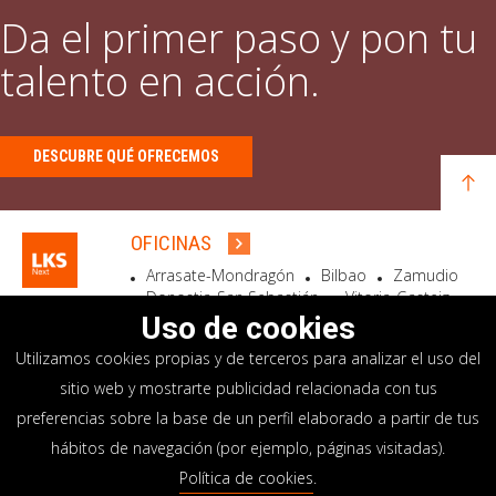
Da el primer paso y pon tu
talento en acción.
DESCUBRE QUÉ OFRECEMOS
OFICINAS
Arrasate-Mondragón
Bilbao
Zamudio
Donostia-San Sebastián
Vitoria-Gasteiz
Madrid
El Astillero
Bidart
Uso de cookies
Utilizamos cookies propias y de terceros para analizar el uso del
SEDE SOCIAL
sitio web y mostrarte publicidad relacionada con tus
Goiru, 7 Arrasate-Mondragón
preferencias sobre la base de un perfil elaborado a partir de tus
CP 20500 GIPUZKOA – SPAIN
hábitos de navegación (por ejemplo, páginas visitadas).
+34 900 84 14 14
Política de cookies
.
info@lksnext.com