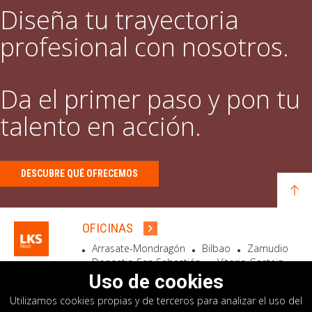
Diseña tu trayectoria
profesional con nosotros.
Da el primer paso y pon tu
talento en acción.
DESCUBRE QUÉ OFRECEMOS
OFICINAS
Arrasate-Mondragón
Bilbao
Zamudio
Donostia-San Sebastián
Vitoria-Gasteiz
Madrid
El Astillero
Bidart
Uso de cookies
Utilizamos cookies propias y de terceros para analizar el uso del
SEDE SOCIAL