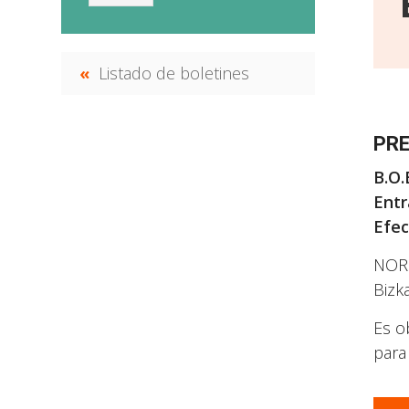
Listado de boletines
PR
B.O.
Entr
Efec
NORM
Bizk
Es o
para 