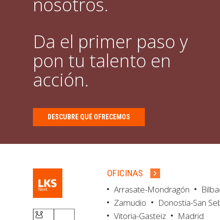
nosotros.
Da el primer paso y
pon tu talento en
acción.
DESCUBRE QUÉ OFRECEMOS
OFICINAS
Arrasate-Mondragón
Bilb
Zamudio
Donostia-San Se
Vitoria-Gasteiz
Madrid