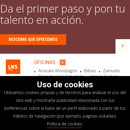
Da el primer paso y pon tu
talento en acción.
DESCUBRE QUÉ OFRECEMOS
OFICINAS
Arrasate-Mondragón
Bilbao
Zamudio
Donostia-San Sebastián
Vitoria-Gasteiz
Madrid
El Astillero
Bidart
Uso de cookies
Utilizamos cookies propias y de terceros para analizar el uso del
SEDE SOCIAL
sitio web y mostrarte publicidad relacionada con tus
Goiru, 7 Arrasate-Mondragón
preferencias sobre la base de un perfil elaborado a partir de tus
CP 20500 GIPUZKOA – SPAIN
hábitos de navegación (por ejemplo, páginas visitadas).
+34 900 84 14 14
Política de cookies
.
info@lksnext.com