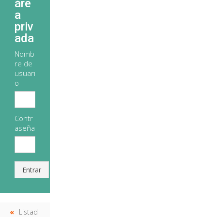
áre
a
priv
ada
Nomb
re de
usuari
o
Contr
aseña
Entrar
Listad