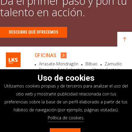
Da el primer paso y pon tu
talento en acción.
DESCUBRE QUÉ OFRECEMOS
OFICINAS
Arrasate-Mondragón
Bilbao
Zamudio
Donostia-San Sebastián
Vitoria-Gasteiz
Madrid
El Astillero
Bidart
Uso de cookies
Utilizamos cookies propias y de terceros para analizar el uso del
SEDE SOCIAL
sitio web y mostrarte publicidad relacionada con tus
Goiru, 7 Arrasate-Mondragón
preferencias sobre la base de un perfil elaborado a partir de tus
CP 20500 GIPUZKOA – SPAIN
hábitos de navegación (por ejemplo, páginas visitadas).
+34 900 84 14 14
Política de cookies
.
info@lksnext.com