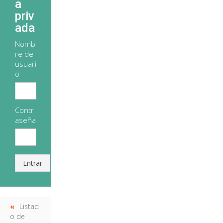
a
priv
ada
Nomb
re de
usuari
o
Contr
aseña
Entrar
Listad
o de