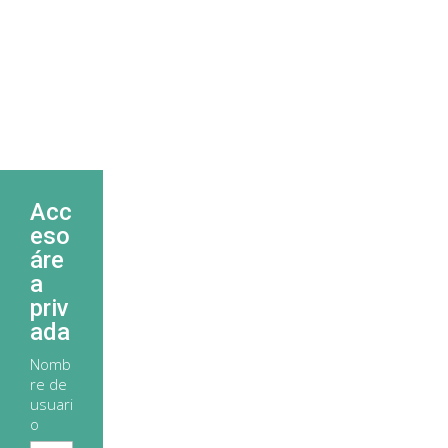
Acc
eso
áre
a
priv
ada
Nomb
re de
usuari
o