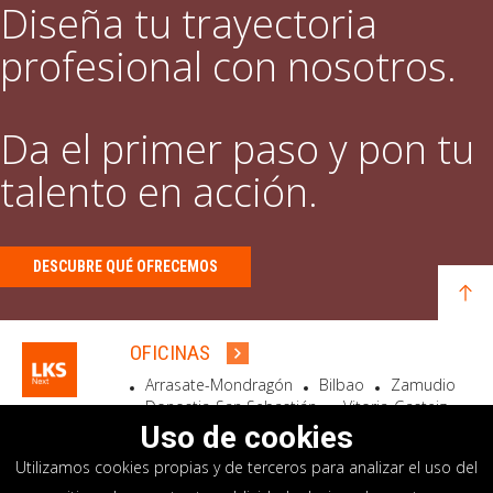
Diseña tu trayectoria
profesional con nosotros.
Da el primer paso y pon tu
talento en acción.
DESCUBRE QUÉ OFRECEMOS
OFICINAS
Arrasate-Mondragón
Bilbao
Zamudio
Donostia-San Sebastián
Vitoria-Gasteiz
Madrid
El Astillero
Bidart
Uso de cookies
Utilizamos cookies propias y de terceros para analizar el uso del
SEDE SOCIAL