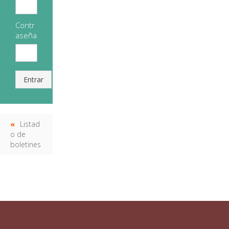
Contr
aseña
Entrar
Listad
o de
boletines